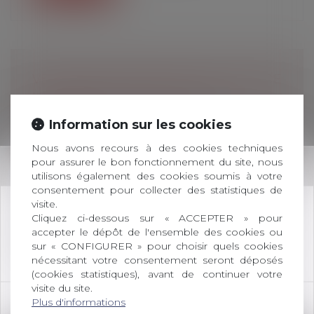
VENDEURS PROFANES ET VALIDITÉ DE
LA CLAUSE D’EXCLUSION DE
GARANTIE
Information sur les cookies
Droit immobilier
/
Droit de la construction
L’acheteur d’un bien bénéficie de la
Nous avons recours à des cookies techniques
garantie des vices cachés si le bien est...
pour assurer le bon fonctionnement du site, nous
Information
utilisons également des cookies soumis à votre
consentement pour collecter des statistiques de
Lire la suite
visite.
Le cabinet déménage à compter du 1er Août.
Cliquez ci-dessous sur « ACCEPTER » pour
accepter le dépôt de l'ensemble des cookies ou
Notre nouvelle adresse se situe au 23 rue
sur « CONFIGURER » pour choisir quels cookies
Voltaire 29200 Brest
nécessitant votre consentement seront déposés
(cookies statistiques), avant de continuer votre
AFFAIRE LAFARGE SUITE : MANDAT
visite du site.
D’ARRÊT INTERNATIONAL POUR
Plus d'informations
OK