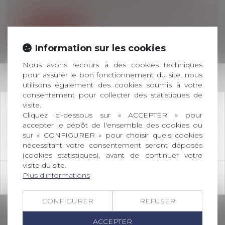
créé la « convention de procédure pa...
Lire la suite
Information sur les cookies
Nous avons recours à des cookies techniques
pour assurer le bon fonctionnement du site, nous
Information
utilisons également des cookies soumis à votre
consentement pour collecter des statistiques de
CONSÉQUENCE SUR LA PROCÉDURE
visite.
DE L’ALTÉRATION DES FACULTÉS D’UN
Le cabinet déménage à compter du 1er Août.
Cliquez ci-dessous sur « ACCEPTER » pour
PRÉVENU - LA GAZETTE DU PALAIS
accepter le dépôt de l'ensemble des cookies ou
Notre nouvelle adresse se situe au 23 rue
Droit pénal
sur « CONFIGURER » pour choisir quels cookies
Voltaire 29200 Brest
Un pharmacien est poursuivi pour
nécessitant votre consentement seront déposés
diverses infractions au Code de la santé
(cookies statistiques), avant de continuer votre
visite du site.
pub...
Plus d'informations
OK
Lire la suite
CONFIGURER
REFUSER
ACCEPTER