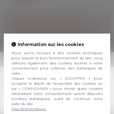
TRANSITION ÉNERGÉTIQUE -
MAPRIMERÉNOV’ COPROPRIÉTÉ : LE
MONTANT DE L'AIDE AUGMENTE
Droit immobilier
/
Copropriété
Information sur les cookies
MaPrimeRénov’ Copropriété vous permet
de bénéficier d’une aide financière pou...
Nous avons recours à des cookies techniques
pour assurer le bon fonctionnement du site, nous
Information
Lire la suite
utilisons également des cookies soumis à votre
consentement pour collecter des statistiques de
visite.
Le cabinet déménage à compter du 1er Août.
Cliquez ci-dessous sur « ACCEPTER » pour
accepter le dépôt de l'ensemble des cookies ou
Notre nouvelle adresse se situe au 23 rue
sur « CONFIGURER » pour choisir quels cookies
Voltaire 29200 Brest
nécessitant votre consentement seront déposés
ACCIDENT : QUI EST RESPONSABLE
(cookies statistiques), avant de continuer votre
LORSQU'UN VÉHICULE FAIT DEMI-
visite du site.
TOUR ?
Plus d'informations
OK
Droit routier
/
(NPU) Responsabilité