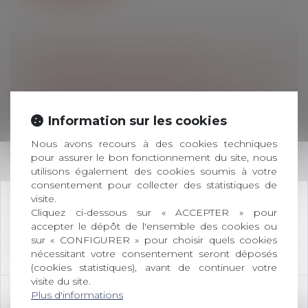
DÉSORMAIS, UNE SOCIÉTÉ
ABSORBANTE PEUT ÊTRE
CONDAMNÉE AU PÉNAL POUR DES
FAITS COMMIS PAR L’ABSORBÉE
Information sur les cookies
Droit pénal
/
Droit pénal des affaires
Nous avons recours à des cookies techniques
Opérant un revirement de jurisprudence,
pour assurer le bon fonctionnement du site, nous
Information
la chambre criminelle de la Cour de c...
utilisons également des cookies soumis à votre
consentement pour collecter des statistiques de
Lire la suite
visite.
Le cabinet déménage à compter du 1er Août.
Cliquez ci-dessous sur « ACCEPTER » pour
accepter le dépôt de l'ensemble des cookies ou
Notre nouvelle adresse se situe au 23 rue
sur « CONFIGURER » pour choisir quels cookies
Voltaire 29200 Brest
nécessitant votre consentement seront déposés
(cookies statistiques), avant de continuer votre
PRESCRIPTION ET PRÉJUDICE
visite du site.
D’ANXIÉTÉ LIÉ À L’AMIANTE
Plus d'informations
OK