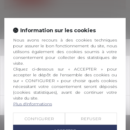
Information sur les cookies
INCOMPÉTENCE DE LA JURIDICTION
Nous avons recours à des cookies techniques
PÉNALE DES MINEURS DE STATUER
pour assurer le bon fonctionnement du site, nous
Information
SUR LA RESPONSABILITÉ CIVILE D’UN
utilisons également des cookies soumis à votre
MINEUR DÉCLARÉ IRRESPONSABLE
consentement pour collecter des statistiques de
PÉNALEMENT. PAR JAMEL MALLEM,
visite.
Le cabinet déménage à compter du 1er Août.
Cliquez ci-dessous sur « ACCEPTER » pour
AVOCAT.
accepter le dépôt de l'ensemble des cookies ou
Notre nouvelle adresse se situe au 23 rue
Droit pénal
sur « CONFIGURER » pour choisir quels cookies
Voltaire 29200 Brest
Lorsqu’un mineur est déclaré
nécessitant votre consentement seront déposés
irresponsable pénalement, quelle est la
(cookies statistiques), avant de continuer votre
juridict...
visite du site.
Plus d'informations
OK
Lire la suite
CONFIGURER
REFUSER