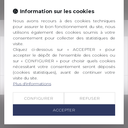
autoroutier peut avoir une conséquence
d...
Information sur les cookies
Nous avons recours à des cookies techniques
Lire la suite
pour assurer le bon fonctionnement du site, nous
Information
utilisons également des cookies soumis à votre
consentement pour collecter des statistiques de
visite.
Le cabinet déménage à compter du 1er Août.
Cliquez ci-dessous sur « ACCEPTER » pour
accepter le dépôt de l'ensemble des cookies ou
Notre nouvelle adresse se situe au 23 rue
IRRESPONSABILITÉ PÉNALE :
sur « CONFIGURER » pour choisir quels cookies
Voltaire 29200 Brest
COMMENT COMPRENDRE LA LOI ?
nécessitant votre consentement seront déposés
(cookies statistiques), avant de continuer votre
Droit pénal
/
Procédure pénale
visite du site.
Comment comprendre la décision des
Plus d'informations
juges dans l’affaire Sarah Halimi ? Le rap...
OK
Lire la suite
CONFIGURER
REFUSER
ACCEPTER